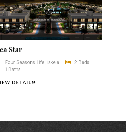
ea Star
Four Seasons Life, iskele
2 Beds
1 Baths
IEW DETAIL