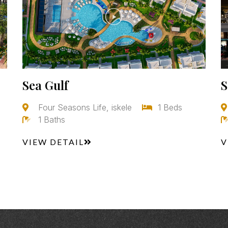
Sea Gulf
S
Four Seasons Life, iskele
1 Beds
1 Baths
VIEW DETAIL
V