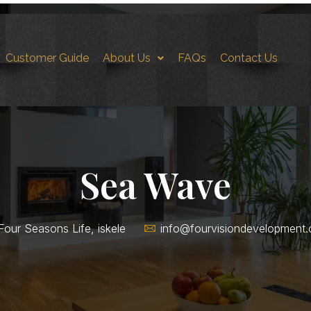
Customer Guide
About Us
FAQs
Contact Us
Sea Wave
Four Seasons Life, iskele
info@fourvisiondevelopment