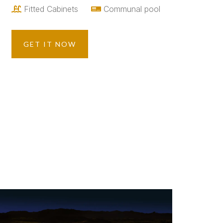
Fitted Cabinets
Сommunal pool
GET IT NOW